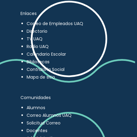
Enlaces
Correo de Empleados UAQ
Directorio
TV UAQ
Radio UAQ
Calendario Escolar
Bibliotecas
Contraloría Social
Mapa de sitio
Comunidades
Alumnos
Correo Alumnos UAQ
Solicitud Correo
Docentes