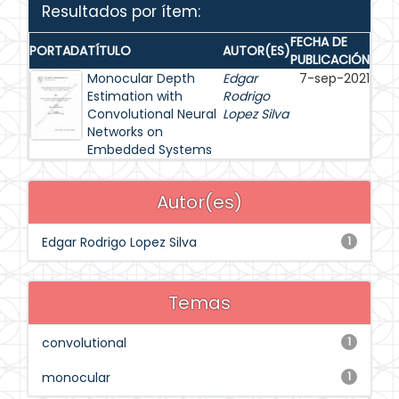
Resultados por ítem:
FECHA DE
PORTADA
TÍTULO
AUTOR(ES)
PUBLICACIÓN
Monocular Depth
Edgar
7-sep-2021
Estimation with
Rodrigo
Convolutional Neural
Lopez Silva
Networks on
Embedded Systems
Autor(es)
Edgar Rodrigo Lopez Silva
1
Temas
convolutional
1
monocular
1