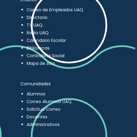
Correo de Empleados UAQ
Directorio
TV UAQ
Radio UAQ
Calendario Escolar
Bibliotecas
Contraloría Social
Mapa de sitio
Comunidades
Alumnos
Correo Alumnos UAQ
Solicitud Correo
Docentes
Administrativos