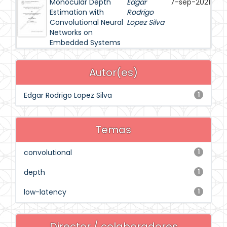
Monocular Depth
Edgar
7-sep-2021
Estimation with
Rodrigo
Convolutional Neural
Lopez Silva
Networks on
Embedded Systems
Autor(es)
Edgar Rodrigo Lopez Silva
1
Temas
convolutional
1
depth
1
low-latency
1
Director / colaboradores