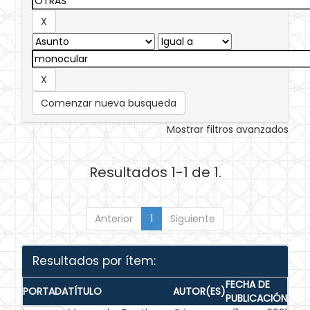
Comenzar nueva busqueda
Mostrar filtros avanzados
Resultados 1-1 de 1.
Anterior
1
Siguiente
Resultados por ítem:
FECHA DE
PORTADA
TÍTULO
AUTOR(ES)
PUBLICACIÓN