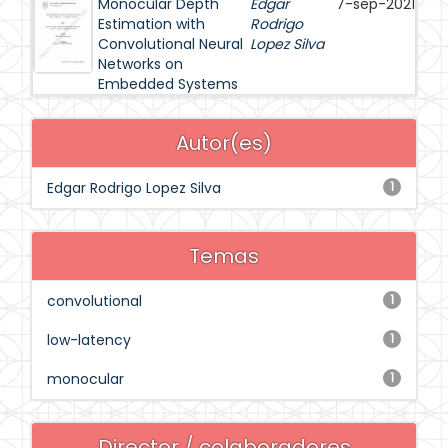
Monocular Depth
Edgar
7-sep-2021
Estimation with
Rodrigo
Convolutional Neural
Lopez Silva
Networks on
Embedded Systems
Autor(es)
Edgar Rodrigo Lopez Silva
1
Temas
convolutional
1
low-latency
1
monocular
1
Director / colaboradores