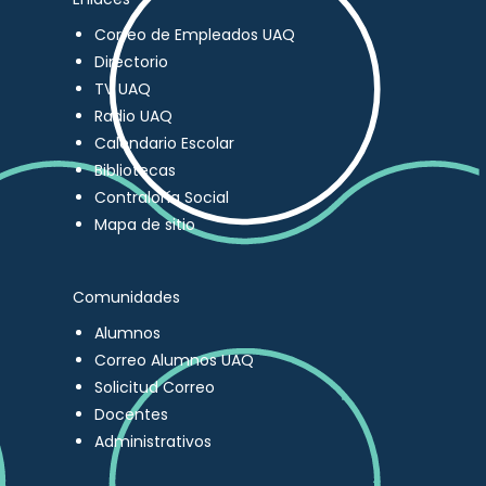
Correo de Empleados UAQ
Directorio
TV UAQ
Radio UAQ
Calendario Escolar
Bibliotecas
Contraloría Social
Mapa de sitio
Comunidades
Alumnos
Correo Alumnos UAQ
Solicitud Correo
Docentes
Administrativos