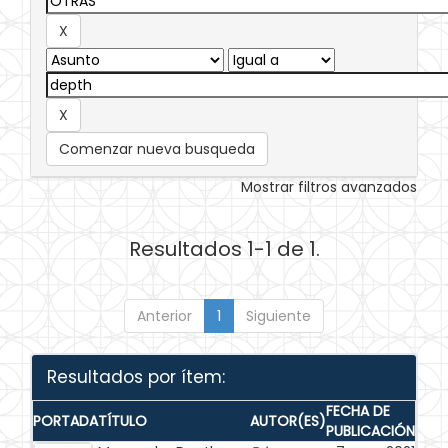
Comenzar nueva busqueda
Mostrar filtros avanzados
Resultados 1-1 de 1.
Anterior
1
Siguiente
Resultados por ítem:
FECHA DE
PORTADA
TÍTULO
AUTOR(ES)
PUBLICACIÓN