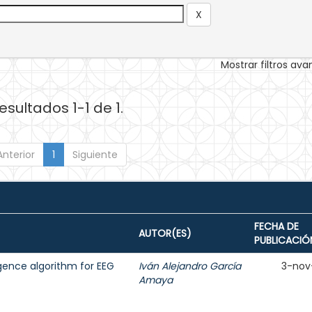
Mostrar filtros av
esultados 1-1 de 1.
Anterior
1
Siguiente
FECHA DE
AUTOR(ES)
PUBLICACIÓ
ligence algorithm for EEG
Iván Alejandro García
3-nov
Amaya