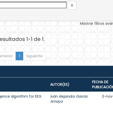
Mostrar filtros av
esultados 1-1 de 1.
Anterior
1
Siguiente
FECHA DE
AUTOR(ES)
PUBLICACIÓ
ligence algorithm for EEG
Iván Alejandro García
3-nov
Amaya