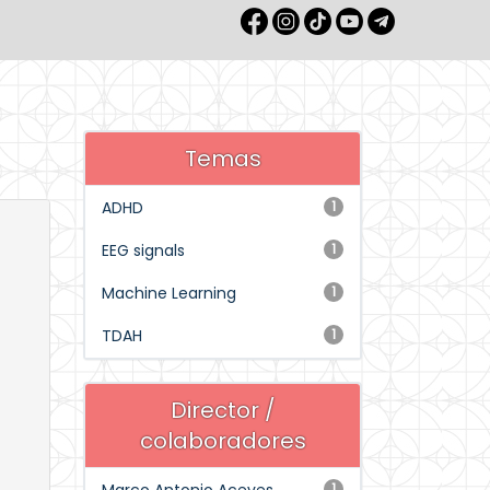
Temas
ADHD
1
EEG signals
1
Machine Learning
1
TDAH
1
Director /
colaboradores
1