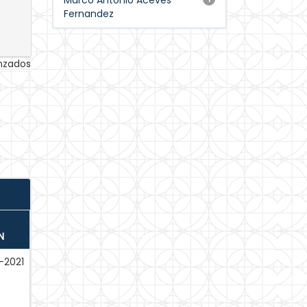
Marco Antonio Aceves
Fernandez
anzados
N
-2021