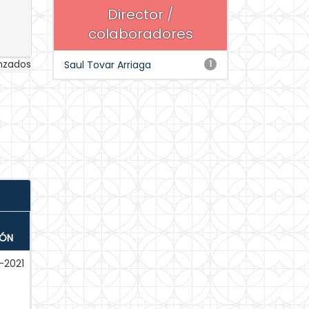
Director /
colaboradores
anzados
Saul Tovar Arriaga
1
IÓN
-2021