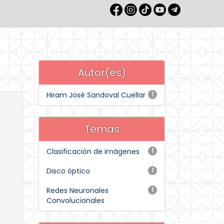
Autor(es)
Hiram José Sandoval Cuellar
1
Temas
Clasificación de imágenes
1
Disco óptico
1
Redes Neuronales
1
Convolucionales