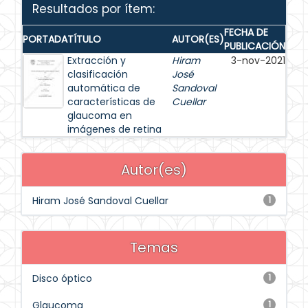
Resultados por ítem:
FECHA DE
PORTADA
TÍTULO
AUTOR(ES)
PUBLICACIÓN
Extracción y
Hiram
3-nov-2021
clasificación
José
automática de
Sandoval
características de
Cuellar
glaucoma en
imágenes de retina
Autor(es)
Hiram José Sandoval Cuellar
1
Temas
Disco óptico
1
Glaucoma
1