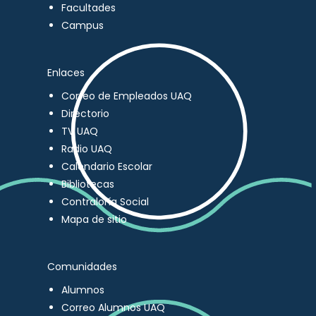
Facultades
Campus
Enlaces
Correo de Empleados UAQ
Directorio
TV UAQ
Radio UAQ
Calendario Escolar
Bibliotecas
Contraloría Social
Mapa de sitio
Comunidades
Alumnos
Correo Alumnos UAQ