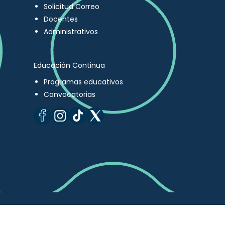
Solicitud Correo
Docentes
Administrativos
Educación Continua
Programas educativos
Convocatorias