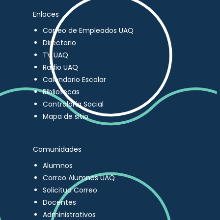
Enlaces
Correo de Empleados UAQ
Directorio
TV UAQ
Radio UAQ
Calendario Escolar
Bibliotecas
Contraloría Social
Mapa de sitio
Comunidades
Alumnos
Correo Alumnos UAQ
Solicitud Correo
Docentes
Administrativos