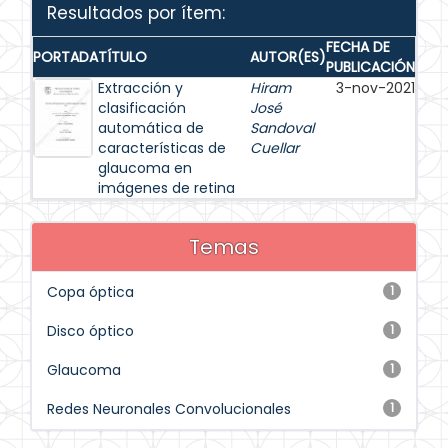
Resultados por ítem:
FECHA DE
PORTADA
TÍTULO
AUTOR(ES)
PUBLICACIÓN
Extracción y
Hiram
3-nov-2021
clasificación
José
automática de
Sandoval
características de
Cuellar
glaucoma en
imágenes de retina
Temas
Copa óptica
1
Disco óptico
1
Glaucoma
1
Redes Neuronales Convolucionales
1