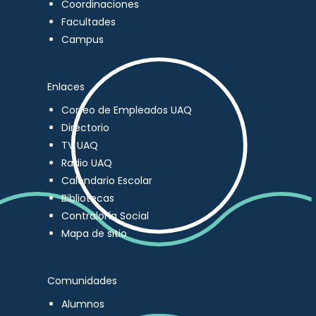
Coordinaciones
Facultades
Campus
Enlaces
Correo de Empleados UAQ
Directorio
TV UAQ
Radio UAQ
Calendario Escolar
Bibliotecas
Contraloría Social
Mapa de sitio
Comunidades
Alumnos