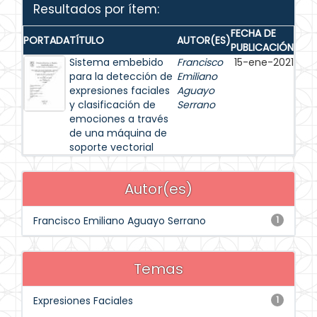
Resultados por ítem:
FECHA DE
PORTADA
TÍTULO
AUTOR(ES)
PUBLICACIÓN
Sistema embebido
Francisco
15-ene-2021
para la detección de
Emiliano
expresiones faciales
Aguayo
y clasificación de
Serrano
emociones a través
de una máquina de
soporte vectorial
Autor(es)
Francisco Emiliano Aguayo Serrano
1
Temas
Expresiones Faciales
1