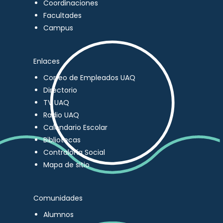
Coordinaciones
Facultades
Campus
Enlaces
Correo de Empleados UAQ
Directorio
TV UAQ
Radio UAQ
Calendario Escolar
Bibliotecas
Contraloría Social
Mapa de sitio
Comunidades
Alumnos