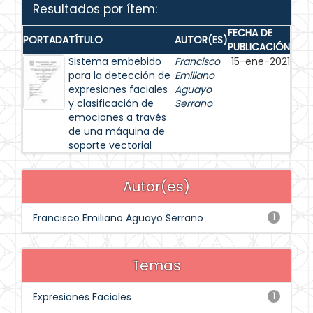
Resultados por ítem:
FECHA DE
PORTADA
TÍTULO
AUTOR(ES)
PUBLICACIÓN
Sistema embebido
Francisco
15-ene-2021
para la detección de
Emiliano
expresiones faciales
Aguayo
y clasificación de
Serrano
emociones a través
de una máquina de
soporte vectorial
Autor(es)
Francisco Emiliano Aguayo Serrano
1
Temas
Expresiones Faciales
1