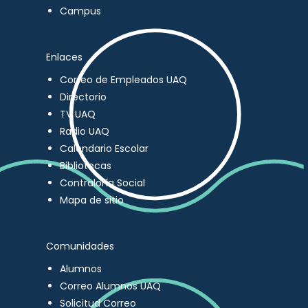
Campus
Enlaces
Correo de Empleados UAQ
Directorio
TV UAQ
Radio UAQ
Calendario Escolar
Bibliotecas
Contraloría Social
Mapa de sitio
Comunidades
Alumnos
Correo Alumnos UAQ
Solicitud Correo