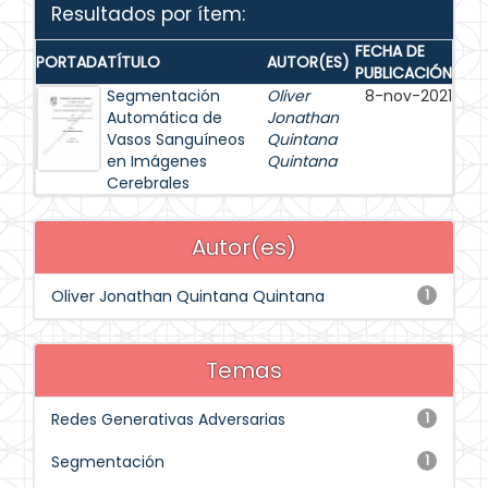
Resultados por ítem:
FECHA DE
PORTADA
TÍTULO
AUTOR(ES)
PUBLICACIÓN
Segmentación
Oliver
8-nov-2021
Automática de
Jonathan
Vasos Sanguíneos
Quintana
en Imágenes
Quintana
Cerebrales
Autor(es)
Oliver Jonathan Quintana Quintana
1
Temas
Redes Generativas Adversarias
1
Segmentación
1