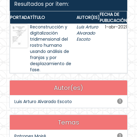
Resultados por ítem:
FECHA DE
PORTADA
TÍTULO
AUTOR(ES)
PUBLICACIÓN
Reconstrucción y
Luis Arturo
1-abr-2021
digitalización
Alvarado
tridimensional del
Escoto
rostro humano
usando análisis de
franjas y por
desplazamiento de
fase.
Autor(es)
Luis Arturo Alvarado Escoto
1
Temas
Patrones Moiré
1