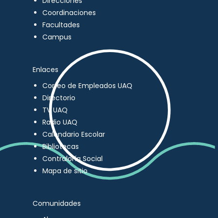
Direcciones
Coordinaciones
Facultades
Campus
Enlaces
Correo de Empleados UAQ
Directorio
TV UAQ
Radio UAQ
Calendario Escolar
Bibliotecas
Contraloría Social
Mapa de sitio
Comunidades