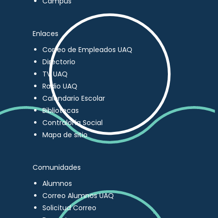
Campus
Enlaces
Correo de Empleados UAQ
Directorio
TV UAQ
Radio UAQ
Calendario Escolar
Bibliotecas
Contraloría Social
Mapa de sitio
Comunidades
Alumnos
Correo Alumnos UAQ
Solicitud Correo