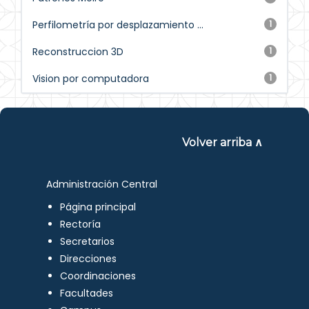
Perfilometría por desplazamiento ...
1
Reconstruccion 3D
1
Vision por computadora
1
Volver arriba ∧
Administración Central
Página principal
Rectoría
Secretarios
Direcciones
Coordinaciones
Facultades