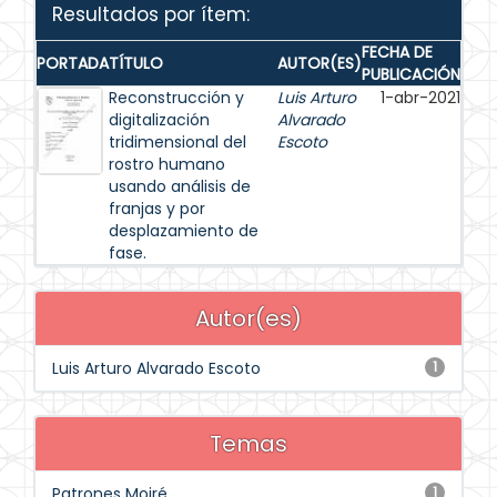
Resultados por ítem:
FECHA DE
PORTADA
TÍTULO
AUTOR(ES)
PUBLICACIÓN
Reconstrucción y
Luis Arturo
1-abr-2021
digitalización
Alvarado
tridimensional del
Escoto
rostro humano
usando análisis de
franjas y por
desplazamiento de
fase.
Autor(es)
Luis Arturo Alvarado Escoto
1
Temas
Patrones Moiré
1