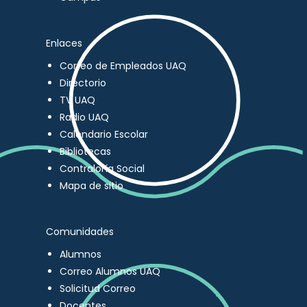
Enlaces
Correo de Empleados UAQ
Directorio
TV UAQ
Radio UAQ
Calendario Escolar
Bibliotecas
Contraloría Social
Mapa de sitio
Comunidades
Alumnos
Correo Alumnos UAQ
Solicitud Correo
Docentes