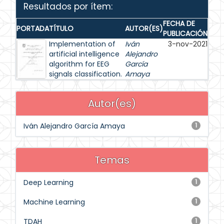
Resultados por ítem:
FECHA DE
PORTADA
TÍTULO
AUTOR(ES)
PUBLICACIÓN
Implementation of
Iván
3-nov-2021
artificial intelligence
Alejandro
algorithm for EEG
García
signals classification.
Amaya
Autor(es)
Iván Alejandro García Amaya
1
Temas
Deep Learning
1
Machine Learning
1
TDAH
1