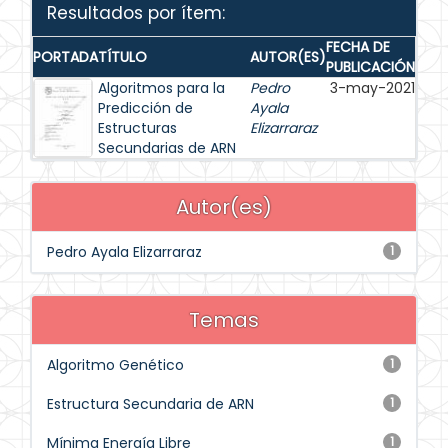
Resultados por ítem:
FECHA DE
PORTADA
TÍTULO
AUTOR(ES)
PUBLICACIÓN
Algoritmos para la
Pedro
3-may-2021
Predicción de
Ayala
Estructuras
Elizarraraz
Secundarias de ARN
Autor(es)
Pedro Ayala Elizarraraz
1
Temas
Algoritmo Genético
1
Estructura Secundaria de ARN
1
Mínima Energía Libre
1