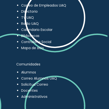
Correo de Empleados UAQ
Directorio
TV UAQ
Radio UAQ
Calendario Escolar
Bibliotecas
Contraloría Social
Mapa de sitio
Comunidades
Alumnos
Correo Alumnos UAQ
Solicitud Correo
Docentes
Administrativos