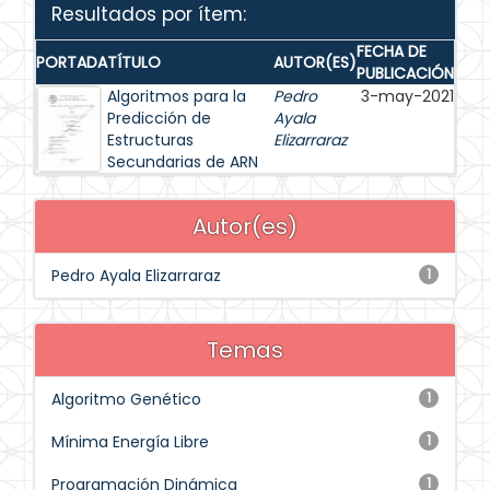
Resultados por ítem:
FECHA DE
PORTADA
TÍTULO
AUTOR(ES)
PUBLICACIÓN
Algoritmos para la
Pedro
3-may-2021
Predicción de
Ayala
Estructuras
Elizarraraz
Secundarias de ARN
Autor(es)
Pedro Ayala Elizarraraz
1
Temas
Algoritmo Genético
1
Mínima Energía Libre
1
Programación Dinámica
1