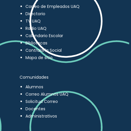
Correo de Empleados UAQ
Directorio
TV UAQ
Radio UAQ
Calendario Escolar
Bibliotecas
Contraloría Social
Mapa de sitio
Comunidades
Alumnos
Correo Alumnos UAQ
Solicitud Correo
Docentes
Administrativos