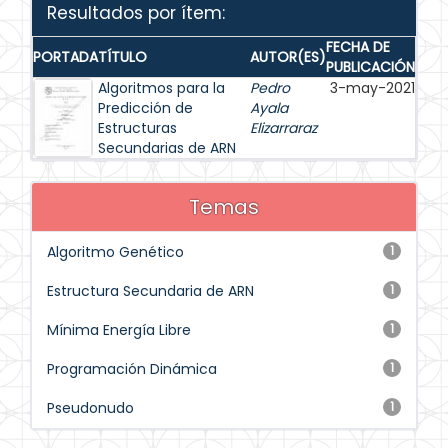
Resultados por ítem:
FECHA DE
PORTADA
TÍTULO
AUTOR(ES)
PUBLICACIÓN
Algoritmos para la
Pedro
3-may-2021
Predicción de
Ayala
Estructuras
Elizarraraz
Secundarias de ARN
Temas
Algoritmo Genético
1
Estructura Secundaria de ARN
1
Mínima Energía Libre
1
Programación Dinámica
1
Pseudonudo
1