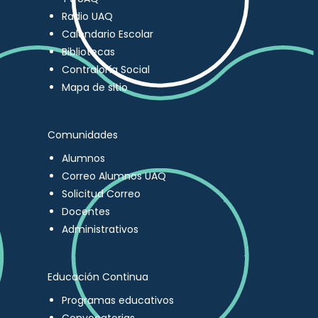
Radio UAQ
Calendario Escolar
Bibliotecas
Contraloría Social
Mapa de sitio
Comunidades
Alumnos
Correo Alumnos UAQ
Solicitud Correo
Docentes
Administrativos
Educación Continua
Programas educativos