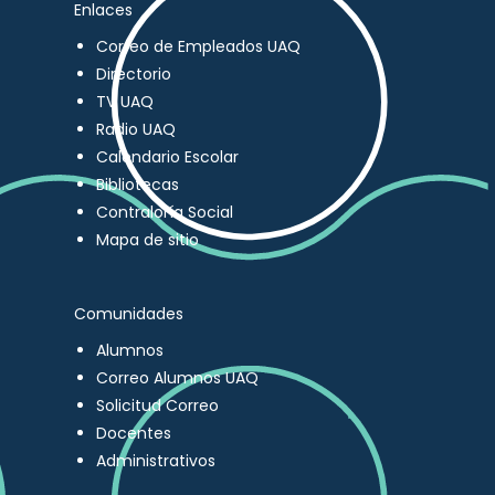
Enlaces
Correo de Empleados UAQ
Directorio
TV UAQ
Radio UAQ
Calendario Escolar
Bibliotecas
Contraloría Social
Mapa de sitio
Comunidades
Alumnos
Correo Alumnos UAQ
Solicitud Correo
Docentes
Administrativos