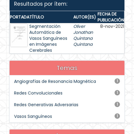
Resultados por ítem:
FECHA DE
PORTADA
TÍTULO
AUTOR(ES)
PUBLICACIÓN
Segmentación
Oliver
8-nov-2021
Automática de
Jonathan
Vasos Sanguíneos
Quintana
en Imágenes
Quintana
Cerebrales
Temas
Angiografías de Resonancia Magnética
1
Redes Convolucionales
1
Redes Generativas Adversarias
1
Vasos Sanguíneos
1