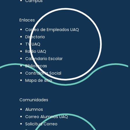
Campus
Enlaces
Correo de Empleados UAQ
Directorio
TV UAQ
Radio UAQ
Calendario Escolar
Bibliotecas
Contraloría Social
Mapa de sitio
Comunidades
Alumnos
Correo Alumnos UAQ
Solicitud Correo