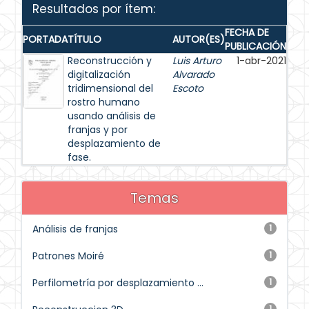
Resultados por ítem:
FECHA DE
PORTADA
TÍTULO
AUTOR(ES)
PUBLICACIÓN
Reconstrucción y
Luis Arturo
1-abr-2021
digitalización
Alvarado
tridimensional del
Escoto
rostro humano
usando análisis de
franjas y por
desplazamiento de
fase.
Temas
Análisis de franjas
1
Patrones Moiré
1
Perfilometría por desplazamiento ...
1
1