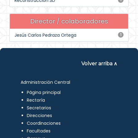
Reconstruccion 3D
Director / colaboradores
Jesús Carlos Pedraza Ortega
1
Volver arriba ∧
Administración Central
Página principal
Rectoría
Secretarios
Direcciones
Coordinaciones
Facultades