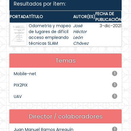
Resultados por ítem:
FECHA DE
PORTADA
TÍTULO
AUTOR(ES)
PUBLICACIÓN
Odometría y mapeo
José
3-dic-2021
de lugares de difícil
Héctor
acceso empleando
León
técnicas SLAM
Chávez
Temas
Mobile-net
1
PIX2PIX
1
UAV
1
Director / colaboradores
Juan Manuel Ramos Arreguín
1