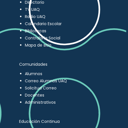
Directorio
TV UAQ
Radio UAQ
Calendario Escolar
Bibliotecas
Contraloría Social
Mapa de sitio
Comunidades
Alumnos
Correo Alumnos UAQ
Solicitud Correo
Docentes
Administrativos
Educación Continua