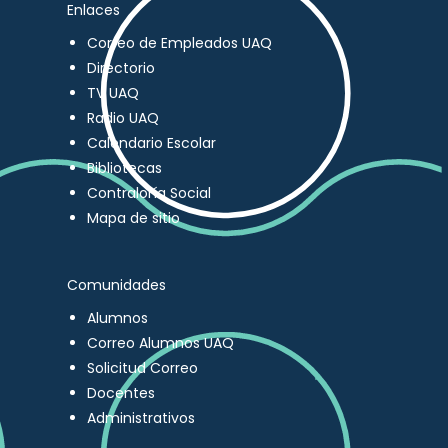
Enlaces
Correo de Empleados UAQ
Directorio
TV UAQ
Radio UAQ
Calendario Escolar
Bibliotecas
Contraloría Social
Mapa de sitio
Comunidades
Alumnos
Correo Alumnos UAQ
Solicitud Correo
Docentes
Administrativos