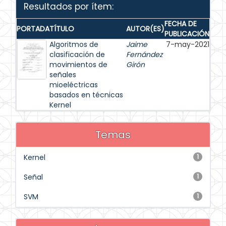
Resultados por ítem:
FECHA DE
PORTADA
TÍTULO
AUTOR(ES)
PUBLICACIÓN
Algoritmos de
Jaime
7-may-2021
clasificación de
Fernández
movimientos de
Girón
señales
mioeléctricas
basados en técnicas
Kernel
Temas
Kernel
1
Señal
1
SVM
1