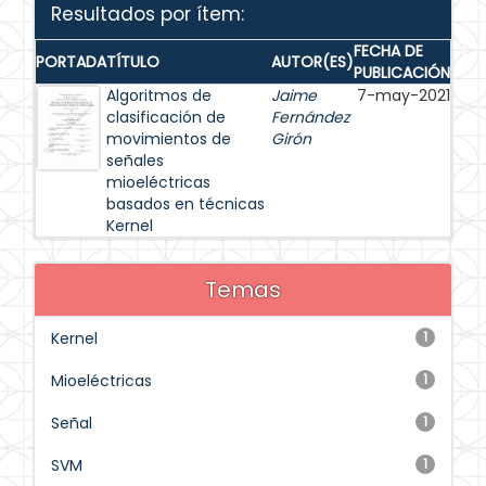
Resultados por ítem:
FECHA DE
PORTADA
TÍTULO
AUTOR(ES)
PUBLICACIÓN
Algoritmos de
Jaime
7-may-2021
clasificación de
Fernández
movimientos de
Girón
señales
mioeléctricas
basados en técnicas
Kernel
Temas
Kernel
1
Mioeléctricas
1
Señal
1
SVM
1