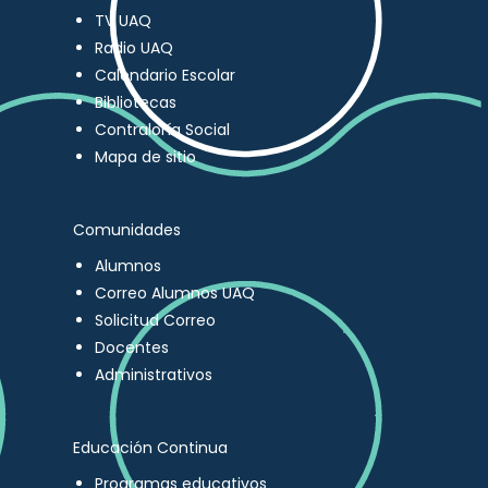
TV UAQ
Radio UAQ
Calendario Escolar
Bibliotecas
Contraloría Social
Mapa de sitio
Comunidades
Alumnos
Correo Alumnos UAQ
Solicitud Correo
Docentes
Administrativos
Educación Continua
Programas educativos