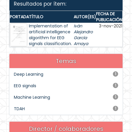
Resultados por ítem:
FECHA DE
PORTADA
TÍTULO
AUTOR(ES)
PUBLICACIÓN
Implementation of
Iván
3-nov-2021
artificial intelligence
Alejandro
algorithm for EEG
García
signals classification.
Amaya
Temas
Deep Learning
1
EEG signals
1
Machine Learning
1
TDAH
1
Director / colaboradores