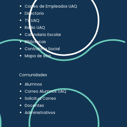
Correo de Empleados UAQ
Directorio
TV UAQ
Radio UAQ
Calendario Escolar
Bibliotecas
Contraloría Social
Mapa de sitio
Comunidades
Alumnos
Correo Alumnos UAQ
Solicitud Correo
Docentes
Administrativos