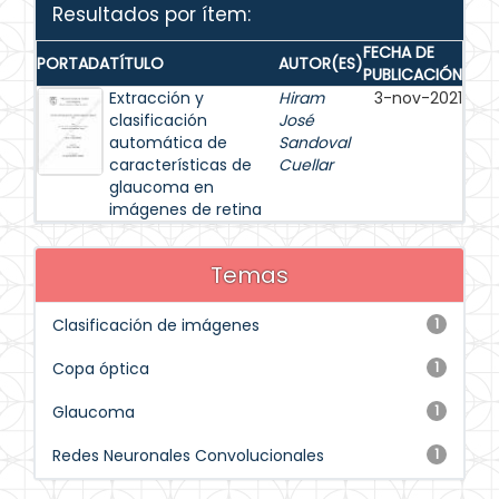
Resultados por ítem:
FECHA DE
PORTADA
TÍTULO
AUTOR(ES)
PUBLICACIÓN
Extracción y
Hiram
3-nov-2021
clasificación
José
automática de
Sandoval
características de
Cuellar
glaucoma en
imágenes de retina
Temas
Clasificación de imágenes
1
Copa óptica
1
Glaucoma
1
Redes Neuronales Convolucionales
1