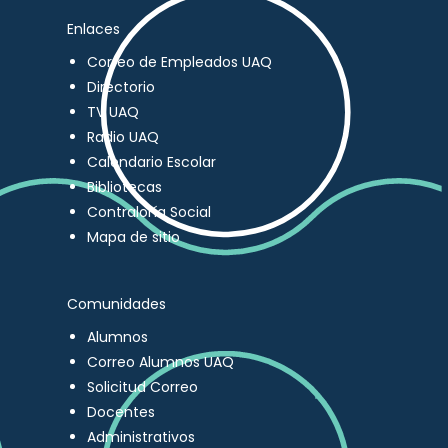
Enlaces
Correo de Empleados UAQ
Directorio
TV UAQ
Radio UAQ
Calendario Escolar
Bibliotecas
Contraloría Social
Mapa de sitio
Comunidades
Alumnos
Correo Alumnos UAQ
Solicitud Correo
Docentes
Administrativos