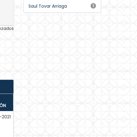
Saul Tovar Arriaga
1
anzados
IÓN
-2021