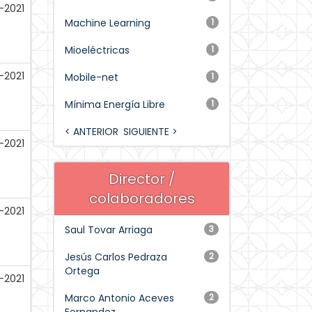
-2021
Machine Learning
1
Mioeléctricas
1
-2021
Mobile-net
1
Mínima Energía Libre
1
< ANTERIOR
SIGUIENTE >
-2021
Director /
colaboradores
-2021
Saul Tovar Arriaga
3
Jesús Carlos Pedraza
2
Ortega
-2021
Marco Antonio Aceves
2