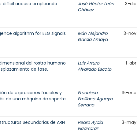
 difícil acceso empleando
José Héctor León
3-dic
Chávez
igence algorithm for EEG signals
Iván Alejandro
3-nov
García Amaya
ridimensional del rostro humano
Luis Arturo
1-abr
desplazamiento de fase.
Alvarado Escoto
ón de expresiones faciales y
Francisco
15-ene
vés de una máquina de soporte
Emiliano Aguayo
Serrano
Estructuras Secundarias de ARN
Pedro Ayala
3-may
Elizarraraz