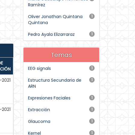
Ramírez
Oliver Jonathan Quintana
1
Quintana
Pedro Ayala Elizarraraz
1
Temas
DE
EEG signals
1
ACIÓN
-2021
Estructura Secundaria de
1
ARN
Expresiones Faciales
1
-2021
Extracción
1
Glaucoma
1
Kernel
1