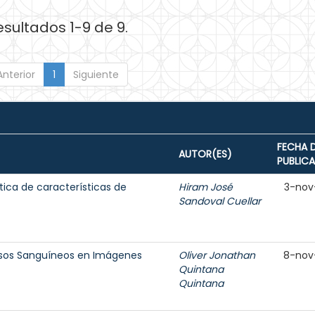
esultados 1-9 de 9.
Anterior
1
Siguiente
FECHA 
AUTOR(ES)
PUBLIC
tica de características de
Hiram José
3-nov
Sandoval Cuellar
sos Sanguíneos en Imágenes
Oliver Jonathan
8-nov
Quintana
Quintana