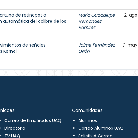
ortuna de retinopatía
María Guadalupe
2-ago
 automática del calibre de los
Hernández
Ramírez
ovimientos de señales
Jaime Fernández
7-may
s Kernel
Girón
Enlaces
Comunidades
Correo de Empleados UAQ
Alumnos
Directorio
Correo Alumnos UAQ
TV UAQ
Solicitud Correo