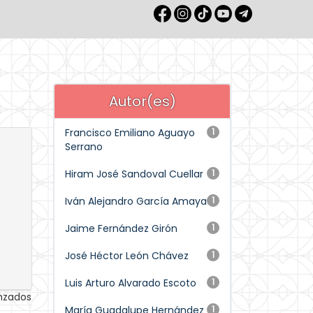
Autor(es)
Francisco Emiliano Aguayo
1
Serrano
Hiram José Sandoval Cuellar
1
Iván Alejandro García Amaya
1
Jaime Fernández Girón
1
José Héctor León Chávez
1
Luis Arturo Alvarado Escoto
1
anzados
María Guadalupe Hernández
1