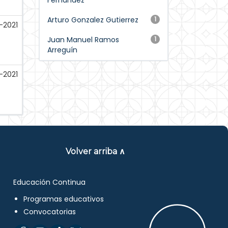
Fernandez
Arturo Gonzalez Gutierrez
1
-2021
Juan Manuel Ramos
1
Arreguín
-2021
Volver arriba ∧
Educación Continua
Programas educativos
Convocatorias