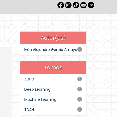
Autor(es)
Iván Alejandro García Amaya
1
Temas
ADHD
1
Deep Learning
1
Machine Learning
1
TDAH
1