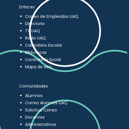
Enlaces
Correo de Empleados UAQ
Directorio
TV UAQ
Radio UAQ
Calendario Escolar
Bibliotecas
Contraloría Social
Mapa de sitio
Comunidades
Alumnos
Correo Alumnos UAQ
Solicitud Correo
Docentes
Administrativos