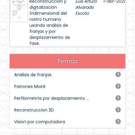
Reconstrucción y
Luis Arturo
1-abr-2021
digitalización
Alvarado
tridimensional del
Escoto
rostro humano
usando análisis de
franjas y por
desplazamiento de
fase.
Temas
Análisis de franjas
1
Patrones Moiré
1
Perfilometría por desplazamiento ...
1
Reconstruccion 3D
1
Vision por computadora
1