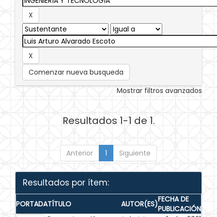
Comenzar nueva busqueda
Mostrar filtros avanzados
Resultados 1-1 de 1.
Anterior
1
Siguiente
Resultados por ítem:
FECHA DE
PORTADA
TÍTULO
AUTOR(ES)
PUBLICACIÓN