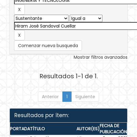
Comenzar nueva busqueda
Mostrar filtros avanzados
Resultados 1-1 de 1.
Anterior
1
Siguiente
Resultados por ítem:
FECHA DE
PORTADA
TÍTULO
AUTOR(ES)
PUBLICACIÓN