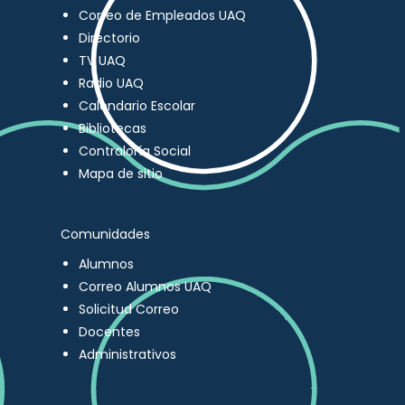
Correo de Empleados UAQ
Directorio
TV UAQ
Radio UAQ
Calendario Escolar
Bibliotecas
Contraloría Social
Mapa de sitio
Comunidades
Alumnos
Correo Alumnos UAQ
Solicitud Correo
Docentes
Administrativos