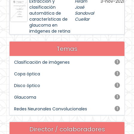
Extracción y
Hiram
3-nov-2021
clasificación
José
automática de
Sandoval
características de
Cuellar
glaucoma en
imágenes de retina
Temas
Clasificación de imágenes
1
Copa óptica
1
Disco óptico
1
Glaucoma
1
Redes Neuronales Convolucionales
1
Director / colaboradores