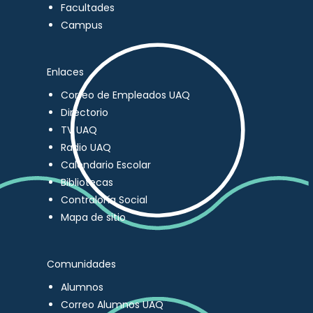
Facultades
Campus
Enlaces
Correo de Empleados UAQ
Directorio
TV UAQ
Radio UAQ
Calendario Escolar
Bibliotecas
Contraloría Social
Mapa de sitio
Comunidades
Alumnos
Correo Alumnos UAQ