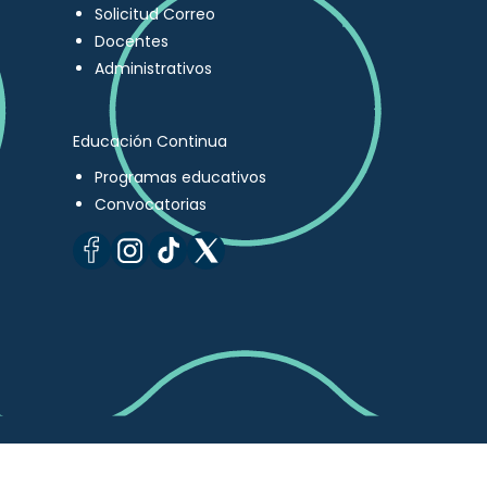
Solicitud Correo
Docentes
Administrativos
Educación Continua
Programas educativos
Convocatorias