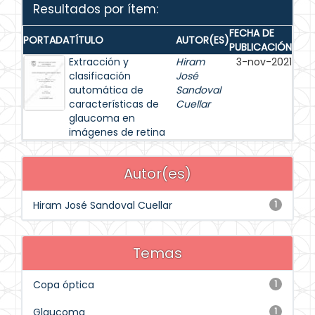
Resultados por ítem:
FECHA DE
PORTADA
TÍTULO
AUTOR(ES)
PUBLICACIÓN
Extracción y
Hiram
3-nov-2021
clasificación
José
automática de
Sandoval
características de
Cuellar
glaucoma en
imágenes de retina
Autor(es)
Hiram José Sandoval Cuellar
1
Temas
Copa óptica
1
Glaucoma
1