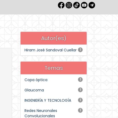
Autor(es)
Hiram José Sandoval Cuellar
1
Temas
Copa óptica
1
Glaucoma
1
INGENIERÍA Y TECNOLOGÍA
1
Redes Neuronales
1
Convolucionales