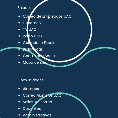
Enlaces
Correo de Empleados UAQ
Directorio
TV UAQ
Radio UAQ
Calendario Escolar
Bibliotecas
Contraloría Social
Mapa de sitio
Comunidades
Alumnos
Correo Alumnos UAQ
Solicitud Correo
Docentes
Administrativos