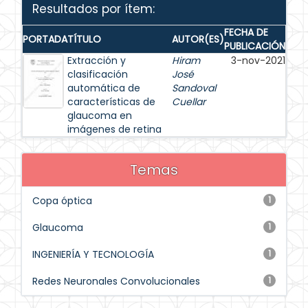
Resultados por ítem:
FECHA DE
PORTADA
TÍTULO
AUTOR(ES)
PUBLICACIÓN
Extracción y
Hiram
3-nov-2021
clasificación
José
automática de
Sandoval
características de
Cuellar
glaucoma en
imágenes de retina
Temas
Copa óptica
1
Glaucoma
1
INGENIERÍA Y TECNOLOGÍA
1
Redes Neuronales Convolucionales
1