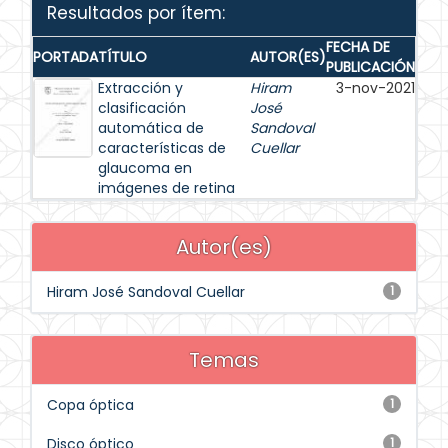
Resultados por ítem:
FECHA DE
PORTADA
TÍTULO
AUTOR(ES)
PUBLICACIÓN
Extracción y
Hiram
3-nov-2021
clasificación
José
automática de
Sandoval
características de
Cuellar
glaucoma en
imágenes de retina
Autor(es)
Hiram José Sandoval Cuellar
1
Temas
Copa óptica
1
Disco óptico
1