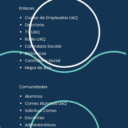
Enlaces
Correo de Empleados UAQ
Directorio
TV UAQ
Radio UAQ
Calendario Escolar
Bibliotecas
Contraloría Social
Mapa de sitio
Comunidades
Alumnos
Correo Alumnos UAQ
Solicitud Correo
Docentes
Administrativos