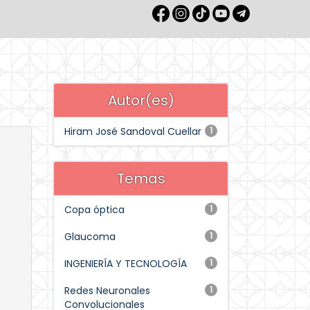
Autor(es)
Hiram José Sandoval Cuellar
1
Temas
Copa óptica
1
Glaucoma
1
INGENIERÍA Y TECNOLOGÍA
1
Redes Neuronales
1
Convolucionales