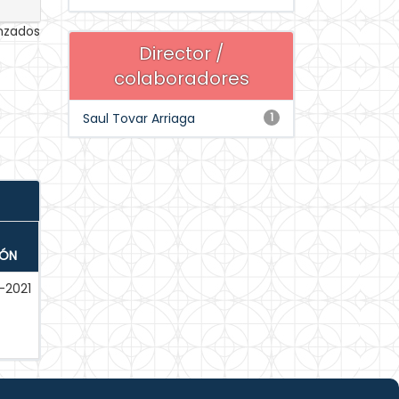
anzados
Director /
colaboradores
Saul Tovar Arriaga
1
IÓN
-2021