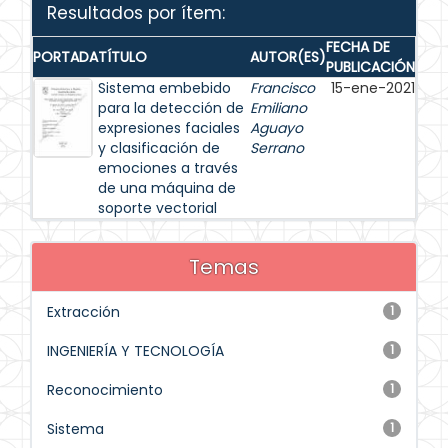
Resultados por ítem:
FECHA DE
PORTADA
TÍTULO
AUTOR(ES)
PUBLICACIÓN
Sistema embebido
Francisco
15-ene-2021
para la detección de
Emiliano
expresiones faciales
Aguayo
y clasificación de
Serrano
emociones a través
de una máquina de
soporte vectorial
Temas
Extracción
1
INGENIERÍA Y TECNOLOGÍA
1
Reconocimiento
1
Sistema
1