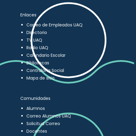
Enlaces
Correo de Empleados UAQ
Directorio
TV UAQ
Radio UAQ
Calendario Escolar
Bibliotecas
Contraloría Social
Mapa de sitio
Comunidades
Alumnos
Correo Alumnos UAQ
Solicitud Correo
Docentes