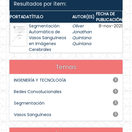
Resultados por ítem:
FECHA DE
PORTADA
TÍTULO
AUTOR(ES)
PUBLICACIÓN
Segmentación
Oliver
8-nov-2021
Automática de
Jonathan
Vasos Sanguíneos
Quintana
en Imágenes
Quintana
Cerebrales
Temas
INGENIERÍA Y TECNOLOGÍA
1
Redes Convolucionales
1
Segmentación
1
Vasos Sanguíneos
1