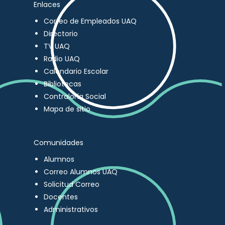
Enlaces
Correo de Empleados UAQ
Directorio
TV UAQ
Radio UAQ
Calendario Escolar
Bibliotecas
Contraloría Social
Mapa de sitio
Comunidades
Alumnos
Correo Alumnos UAQ
Solicitud Correo
Docentes
Administrativos