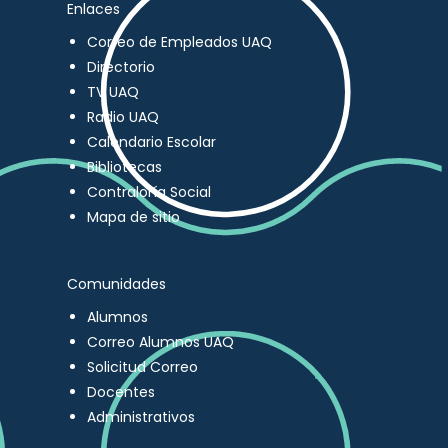
Enlaces
Correo de Empleados UAQ
Directorio
TV UAQ
Radio UAQ
Calendario Escolar
Bibliotecas
Contraloría Social
Mapa de sitio
Comunidades
Alumnos
Correo Alumnos UAQ
Solicitud Correo
Docentes
Administrativos