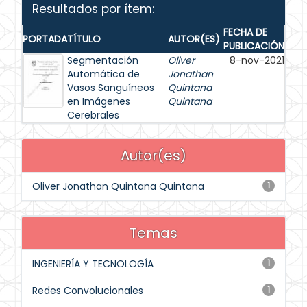
Resultados por ítem:
FECHA DE
PORTADA
TÍTULO
AUTOR(ES)
PUBLICACIÓN
Segmentación
Oliver
8-nov-2021
Automática de
Jonathan
Vasos Sanguíneos
Quintana
en Imágenes
Quintana
Cerebrales
Autor(es)
Oliver Jonathan Quintana Quintana
1
Temas
INGENIERÍA Y TECNOLOGÍA
1
Redes Convolucionales
1