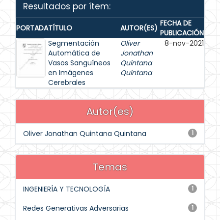
Resultados por ítem:
FECHA DE
PORTADA
TÍTULO
AUTOR(ES)
PUBLICACIÓN
Segmentación
Oliver
8-nov-2021
Automática de
Jonathan
Vasos Sanguíneos
Quintana
en Imágenes
Quintana
Cerebrales
Autor(es)
Oliver Jonathan Quintana Quintana
1
Temas
INGENIERÍA Y TECNOLOGÍA
1
Redes Generativas Adversarias
1