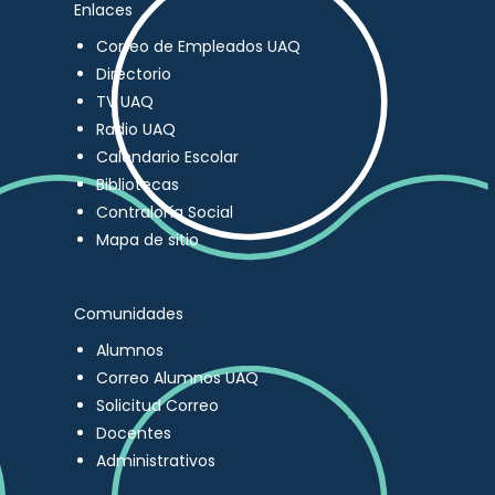
Enlaces
Correo de Empleados UAQ
Directorio
TV UAQ
Radio UAQ
Calendario Escolar
Bibliotecas
Contraloría Social
Mapa de sitio
Comunidades
Alumnos
Correo Alumnos UAQ
Solicitud Correo
Docentes
Administrativos