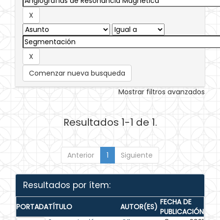
Comenzar nueva busqueda
Mostrar filtros avanzados
Resultados 1-1 de 1.
Anterior
1
Siguiente
Resultados por ítem:
FECHA DE
PORTADA
TÍTULO
AUTOR(ES)
PUBLICACIÓN