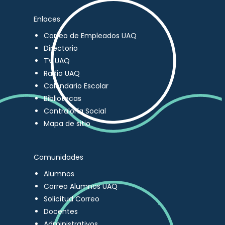
Enlaces
Correo de Empleados UAQ
Directorio
TV UAQ
Radio UAQ
Calendario Escolar
Bibliotecas
Contraloría Social
Mapa de sitio
Comunidades
Alumnos
Correo Alumnos UAQ
Solicitud Correo
Docentes
Administrativos