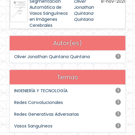
Segmentación
Oliver
8-nov-2021
Automática de
Jonathan
Vasos Sanguíneos
Quintana
en Imágenes
Quintana
Cerebrales
Autor(es)
Oliver Jonathan Quintana Quintana
1
Temas
INGENIERÍA Y TECNOLOGÍA
1
Redes Convolucionales
1
Redes Generativas Adversarias
1
Vasos Sanguíneos
1