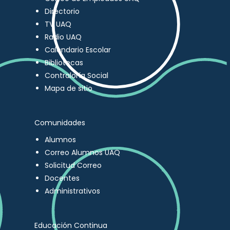
Directorio
TV UAQ
Radio UAQ
Calendario Escolar
Bibliotecas
Contraloría Social
Mapa de sitio
Comunidades
Alumnos
Correo Alumnos UAQ
Solicitud Correo
Docentes
Administrativos
Educación Continua