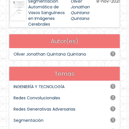
Segmentación
Oliver
8-nov-2021
Automática de
Jonathan
Vasos Sanguíneos
Quintana
en Imágenes
Quintana
Cerebrales
Autor(es)
Oliver Jonathan Quintana Quintana
1
Temas
INGENIERÍA Y TECNOLOGÍA
1
Redes Convolucionales
1
Redes Generativas Adversarias
1
Segmentación
1