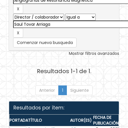
Comenzar nueva busqueda
Mostrar filtros avanzados
Resultados 1-1 de 1.
Anterior
1
Siguiente
Resultados por ítem:
FECHA DE
PORTADA
TÍTULO
AUTOR(ES)
PUBLICACIÓN