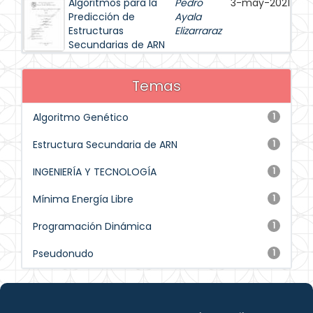
Algoritmos para la
Pedro
3-may-2021
Predicción de
Ayala
Estructuras
Elizarraraz
Secundarias de ARN
Temas
Algoritmo Genético
1
Estructura Secundaria de ARN
1
INGENIERÍA Y TECNOLOGÍA
1
Mínima Energía Libre
1
Programación Dinámica
1
Pseudonudo
1