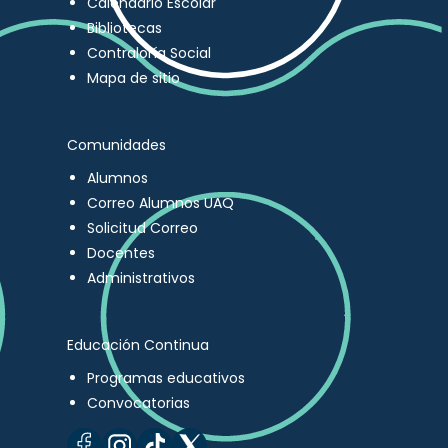
Calendario Escolar
Bibliotecas
Contraloría Social
Mapa de sitio
Comunidades
Alumnos
Correo Alumnos UAQ
Solicitud Correo
Docentes
Administrativos
Educación Continua
Programas educativos
Convocatorias