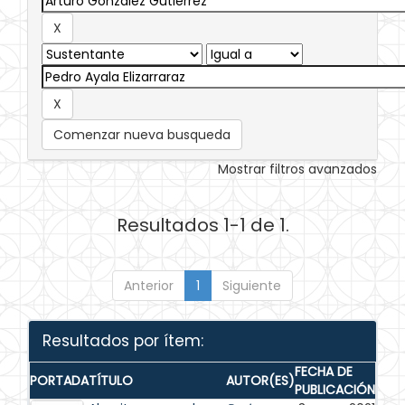
Comenzar nueva busqueda
Mostrar filtros avanzados
Resultados 1-1 de 1.
Anterior
1
Siguiente
Resultados por ítem:
FECHA DE
PORTADA
TÍTULO
AUTOR(ES)
PUBLICACIÓN