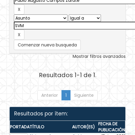
Comenzar nueva busqueda
Mostrar filtros avanzados
Resultados 1-1 de 1.
Anterior
1
Siguiente
Resultados por ítem:
FECHA DE
PORTADA
TÍTULO
AUTOR(ES)
PUBLICACIÓN