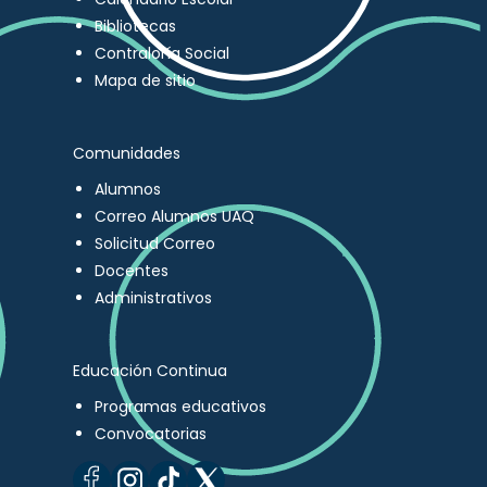
Bibliotecas
Contraloría Social
Mapa de sitio
Comunidades
Alumnos
Correo Alumnos UAQ
Solicitud Correo
Docentes
Administrativos
Educación Continua
Programas educativos
Convocatorias