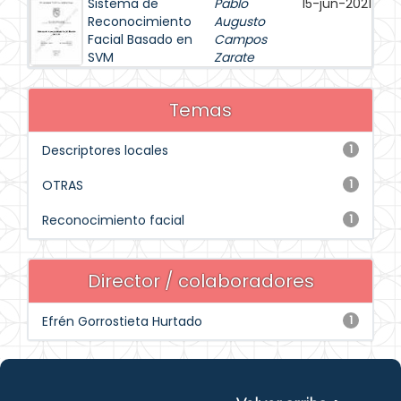
Sistema de
Pablo
15-jun-2021
Reconocimiento
Augusto
Facial Basado en
Campos
SVM
Zarate
Temas
Descriptores locales
1
OTRAS
1
Reconocimiento facial
1
Director / colaboradores
Efrén Gorrostieta Hurtado
1