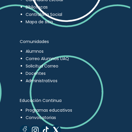
Bibliotecas
Contraloría Social
Mapa de sitio
Comunidades
Alumnos
Correo Alumnos UAQ
Solicitud Correo
Docentes
Administrativos
Educación Continua
Programas educativos
Convocatorias