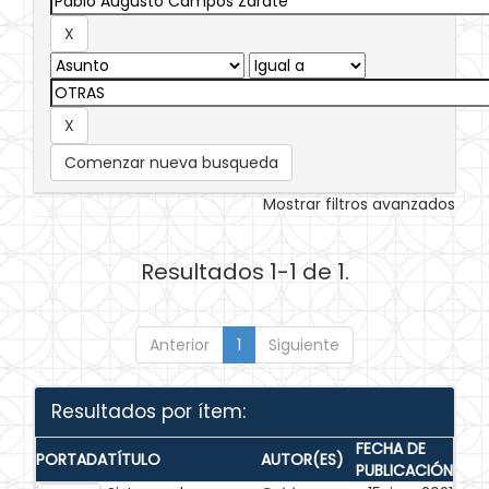
Comenzar nueva busqueda
Mostrar filtros avanzados
Resultados 1-1 de 1.
Anterior
1
Siguiente
Resultados por ítem:
FECHA DE
PORTADA
TÍTULO
AUTOR(ES)
PUBLICACIÓN