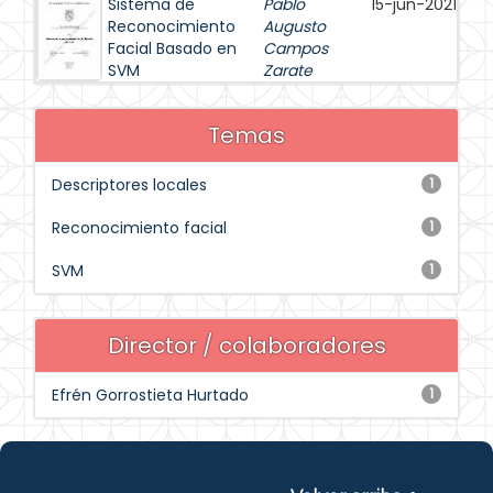
Sistema de
Pablo
15-jun-2021
Reconocimiento
Augusto
Facial Basado en
Campos
SVM
Zarate
Temas
Descriptores locales
1
Reconocimiento facial
1
SVM
1
Director / colaboradores
Efrén Gorrostieta Hurtado
1