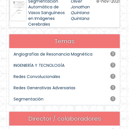
Segmentación
Oliver
8-nov-2021
Automática de
Jonathan
Vasos Sanguíneos
Quintana
en Imágenes
Quintana
Cerebrales
Temas
Angiografías de Resonancia Magnética
1
INGENIERÍA Y TECNOLOGÍA
1
Redes Convolucionales
1
Redes Generativas Adversarias
1
Segmentación
1
Director / colaboradores