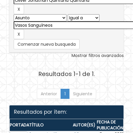
Comenzar nueva busqueda
Mostrar filtros avanzados
Resultados 1-1 de 1.
Anterior
1
Siguiente
Resultados por ítem:
FECHA DE
PORTADA
TÍTULO
AUTOR(ES)
PUBLICACIÓN