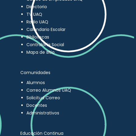
Directorio
TV UAQ
Radio UAQ
Calendario Escolar
Bibliotecas
Contraloría Social
Mapa de sitio
Comunidades
Alumnos
Correo Alumnos UAQ
Solicitud Correo
Docentes
Administrativos
Educación Continua