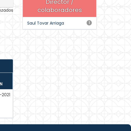
Director /
colaboradores
anzados
Saul Tovar Arriaga
1
N
-2021