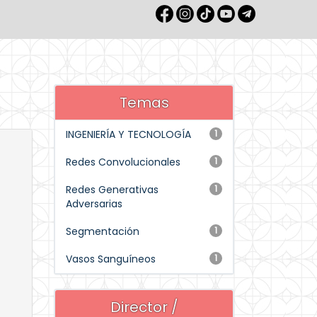
Temas
INGENIERÍA Y TECNOLOGÍA
1
Redes Convolucionales
1
Redes Generativas
1
Adversarias
Segmentación
1
Vasos Sanguíneos
1
Director /