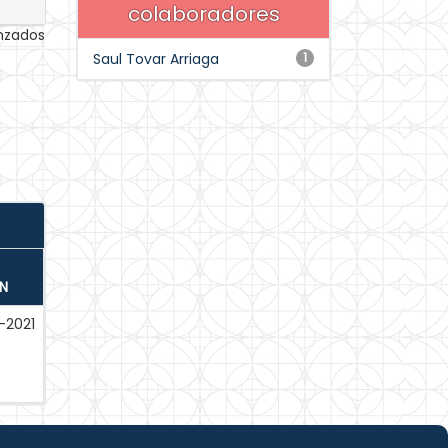
colaboradores
anzados
Saul Tovar Arriaga
1
N
-2021