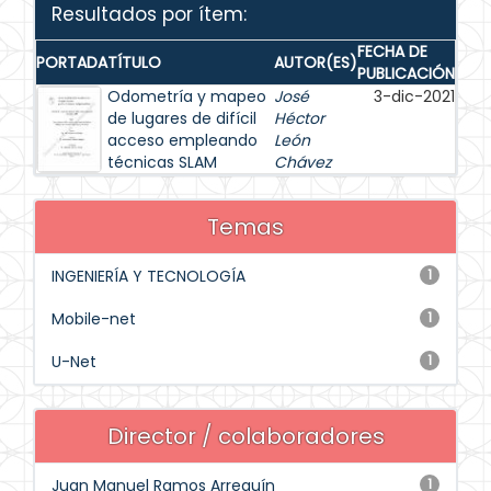
Resultados por ítem:
FECHA DE
PORTADA
TÍTULO
AUTOR(ES)
PUBLICACIÓN
Odometría y mapeo
José
3-dic-2021
de lugares de difícil
Héctor
acceso empleando
León
técnicas SLAM
Chávez
Temas
INGENIERÍA Y TECNOLOGÍA
1
Mobile-net
1
U-Net
1
Director / colaboradores
Juan Manuel Ramos Arreguín
1