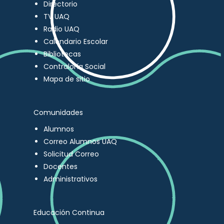
Directorio
TV UAQ
Radio UAQ
Calendario Escolar
Bibliotecas
Contraloría Social
Mapa de sitio
Comunidades
Alumnos
Correo Alumnos UAQ
Solicitud Correo
Docentes
Administrativos
Educación Continua