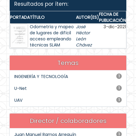
Resultados por ítem:
FECHA DE
PORTADA
TÍTULO
AUTOR(ES)
PUBLICACIÓN
Odometría y mapeo
José
3-dic-2021
de lugares de difícil
Héctor
acceso empleando
León
técnicas SLAM
Chávez
Temas
INGENIERÍA Y TECNOLOGÍA
1
U-Net
1
UAV
1
Director / colaboradores
Juan Manuel Ramos Arreguín
1