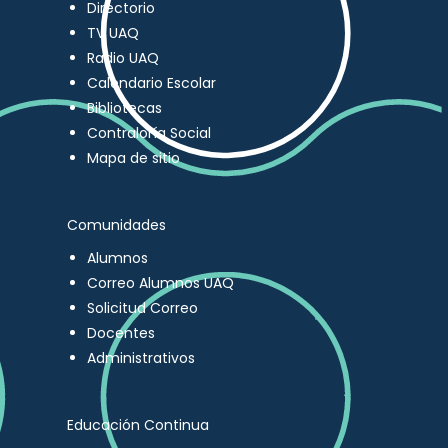
Directorio
TV UAQ
Radio UAQ
Calendario Escolar
Bibliotecas
Contraloría Social
Mapa de sitio
Comunidades
Alumnos
Correo Alumnos UAQ
Solicitud Correo
Docentes
Administrativos
Educación Continua