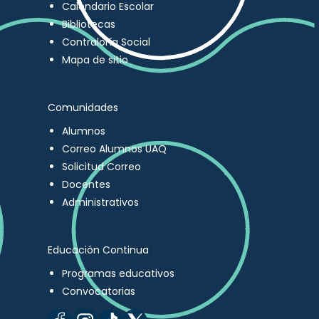
Calendario Escolar
Bibliotecas
Contraloría Social
Mapa de sitio
Comunidades
Alumnos
Correo Alumnos UAQ
Solicitud Correo
Docentes
Administrativos
Educación Continua
Programas educativos
Convocatorias