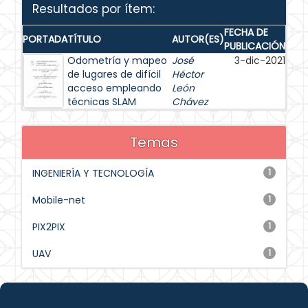
Resultados por ítem:
FECHA DE
PORTADA
TÍTULO
AUTOR(ES)
PUBLICACIÓN
Odometría y mapeo
José
3-dic-2021
de lugares de difícil
Héctor
acceso empleando
León
técnicas SLAM
Chávez
Temas
INGENIERÍA Y TECNOLOGÍA
1
Mobile-net
1
PIX2PIX
1
UAV
1