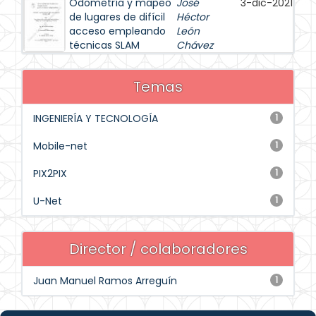
Odometría y mapeo
José
3-dic-2021
de lugares de difícil
Héctor
acceso empleando
León
técnicas SLAM
Chávez
Temas
INGENIERÍA Y TECNOLOGÍA
1
Mobile-net
1
PIX2PIX
1
U-Net
1
Director / colaboradores
Juan Manuel Ramos Arreguín
1