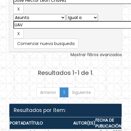
Comenzar nueva busqueda
Mostrar filtros avanzados
Resultados 1-1 de 1.
Anterior
1
Siguiente
Resultados por ítem:
FECHA DE
PORTADA
TÍTULO
AUTOR(ES)
PUBLICACIÓN