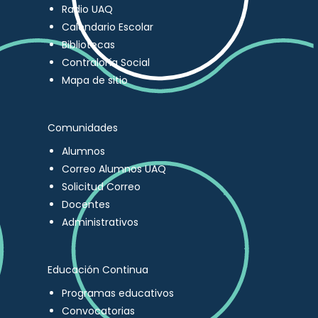
Radio UAQ
Calendario Escolar
Bibliotecas
Contraloría Social
Mapa de sitio
Comunidades
Alumnos
Correo Alumnos UAQ
Solicitud Correo
Docentes
Administrativos
Educación Continua
Programas educativos
Convocatorias